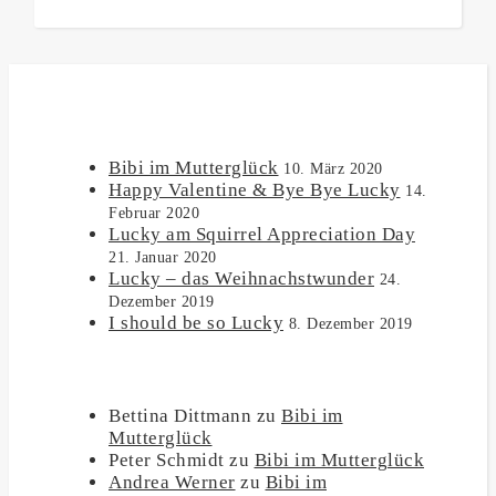
NEUESTE BEITRÄGE
Bibi im Mutterglück
10. März 2020
Happy Valentine & Bye Bye Lucky
14.
Februar 2020
Lucky am Squirrel Appreciation Day
21. Januar 2020
Lucky – das Weihnachstwunder
24.
Dezember 2019
I should be so Lucky
8. Dezember 2019
NEUESTE KOMMENTARE
Bettina Dittmann
zu
Bibi im
Mutterglück
Peter Schmidt
zu
Bibi im Mutterglück
Andrea Werner
zu
Bibi im