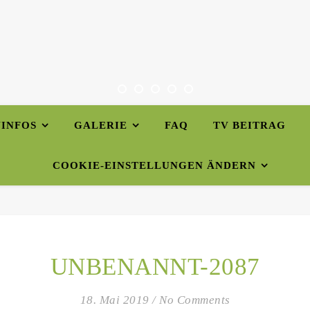
INFOS
GALERIE
FAQ
TV BEITRAG
COOKIE-EINSTELLUNGEN ÄNDERN
UNBENANNT-2087
18. Mai 2019
/
No Comments